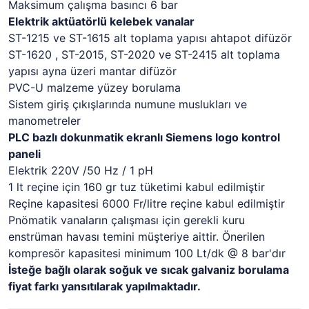
Maksimum çalışma basıncı 6 bar
Elektrik aktüatörlü kelebek vanalar
ST-1215 ve ST-1615 alt toplama yapısı ahtapot difüzör
ST-1620 , ST-2015, ST-2020 ve ST-2415 alt toplama
yapısı ayna üzeri mantar difüzör
PVC-U malzeme yüzey borulama
Sistem giriş çıkışlarında numune muslukları ve
manometreler
PLC bazlı dokunmatik ekranlı Siemens logo kontrol
paneli
Elektrik 220V /50 Hz / 1 pH
1 lt reçine için 160 gr tuz tüketimi kabul edilmiştir
Reçine kapasitesi 6000 Fr/litre reçine kabul edilmiştir
Pnömatik vanaların çalışması için gerekli kuru
enstrüman havası temini müşteriye aittir. Önerilen
kompresör kapasitesi minimum 100 Lt/dk @ 8 bar'dır
İsteğe bağlı olarak soğuk ve sıcak galvaniz borulama
fiyat farkı yansıtılarak yapılmaktadır.