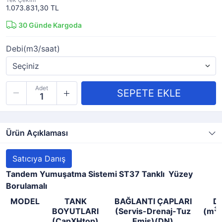
1.073.831,30 TL
30
Günde Kargoda
Debi(m3/saat)
Adet
Ürün Açıklaması
Satıcıya Danış
Tandem Yumuşatma Sistemi
ST37 Tanklı Yüzey
Borulamalı
MODEL
TANK
BAĞLANTI ÇAPLARI
DE
3
BOYUTLARI
(Servis-Drenaj-Tuz
(m
/
(ÇapXHtop)
Emiş)(DN)