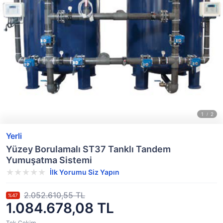
Yerli
Yüzey Borulamalı ST37 Tanklı Tandem
Yumuşatma Sistemi
İlk Yorumu Siz Yapın
2.052.610,55 TL
%47
1.084.678,08 TL
Tek Çekim