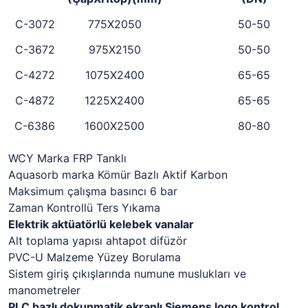
C-3072
775X2050
50-50
C-3672
975X2150
50-50
C-4272
1075X2400
65-65
C-4872
1225X2400
65-65
C-6386
1600X2500
80-80
WCY Marka FRP Tanklı
Aquasorb marka Kömür Bazlı Aktif Karbon
Maksimum çalışma basıncı 6 bar
Zaman Kontrollü Ters Yıkama
Elektrik aktüatörlü kelebek vanalar
Alt toplama yapısı ahtapot difüzör
PVC-U Malzeme Yüzey Borulama
Sistem giriş çıkışlarında numune muslukları ve
manometreler
PLC bazlı dokunmatik ekranlı Siemens logo kontrol