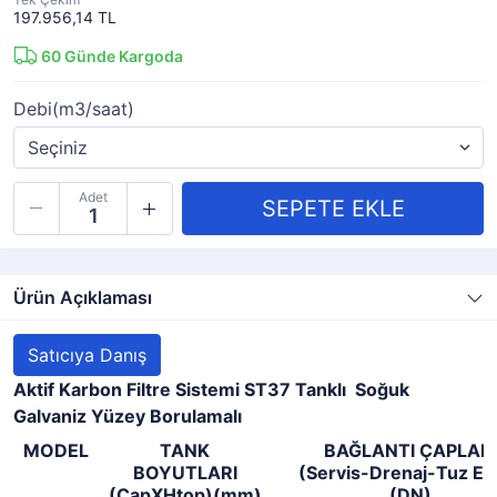
197.956,14 TL
60
Günde Kargoda
Debi(m3/saat)
Adet
Ürün Açıklaması
Satıcıya Danış
Aktif Karbon Filtre Sistemi
ST37 Tanklı Soğuk
Galvaniz Yüzey Borulamalı
MODEL
TANK
BAĞLANTI ÇAPLARI
BOYUTLARI
(Servis-Drenaj-Tuz Em
(ÇapXHtop)(mm)
(DN)