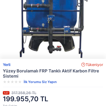
Yerli
Tükeniyor
Yüzey Borulamalı FRP Tanklı Aktif Karbon Filtre
Sistemi
İlk Yorumu Siz Yapın
317.358,26 TL
%37
199.955,70 TL
Tek Çekim