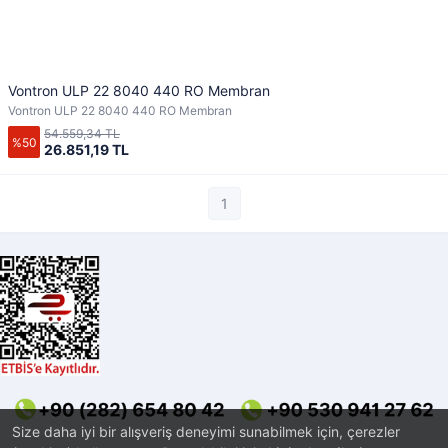
Vontron ULP 22 8040 440 RO Membran
Vontron ULP 22 8040 440 RO Membran
54.559,34 TL
%50
26.851,19 TL
1
Size daha iyi bir alışveriş deneyimi sunabilmek için, çerezler