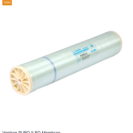
Vontron PURO II RO Membran