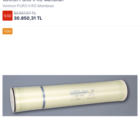
Vontron PURO II RO Membran
62.557,57 TL
%50
30.850,31 TL