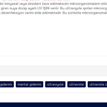
ir kimyasal veya oksidant ilave edilmeksizin mikroorganizmaların etkisiz
giren suya dozajı ayarlı UV IŞINI verilir. Bu ultraviyole ışınları mikro
dezenfeksiyon verimi elde edilmektedir. Bu sistemle mikroorganizmaların
 giderimi
mantar giderimi
ultraviyole
ultraviole
ultraviole c