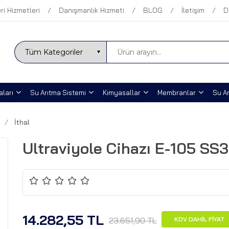
ri Hizmetleri
Danışmanlık Hizmeti
BLOG
İletişim
D
ları
Su Arıtma Sistemi
Kimyasallar
Membranlar
Su Ar
İthal
Ultraviyole Cihazı E-105 SS3
14.282,55 TL
23.651,90 TL
KDV DAHİL FİYAT