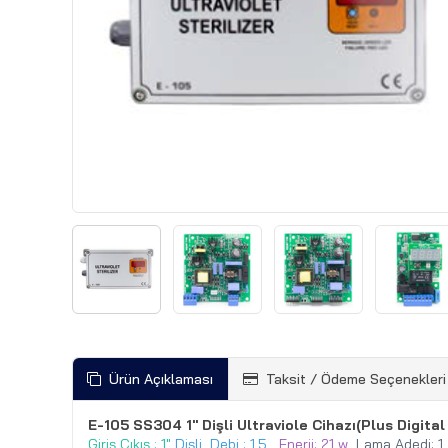
Ürün Açıklaması
Taksit / Ödeme Seçenekleri
E-105 SS304 1'' Dişli Ultraviole Cihazı(Plus Digita
Giriş Çıkış : 1"
Dişli Debi : 1,5
Enerji: 21 w
Lama Adedi: 1