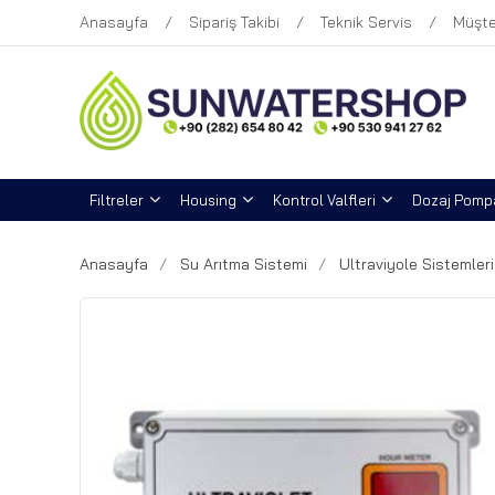
Anasayfa
Sipariş Takibi
Teknik Servis
Müşte
Filtreler
Housing
Kontrol Valfleri
Dozaj Pompa
Anasayfa
Su Arıtma Sistemi
Ultraviyole Sistemleri