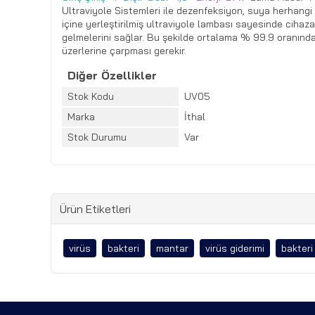
Ultraviyole Sistemleri ile dezenfeksiyon, suya herhangi b
içine yerleştirilmiş ultraviyole lambası sayesinde cihaza 
gelmelerini sağlar. Bu şekilde ortalama % 99.9 oranında 
üzerlerine çarpması gerekir.
Diğer Özellikler
Stok Kodu
UV05
Marka
İthal
Stok Durumu
Var
Ürün Etiketleri
virüs
bakteri
mantar
virüs giderimi
bakteri