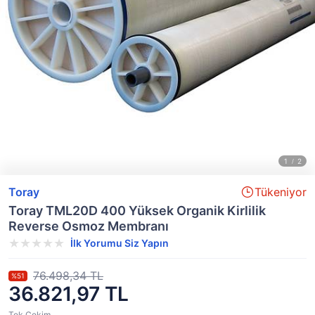
Toray
Tükeniyor
Toray TML20D 400 Yüksek Organik Kirlilik
Reverse Osmoz Membranı
İlk Yorumu Siz Yapın
76.498,34 TL
%51
36.821,97 TL
Tek Çekim