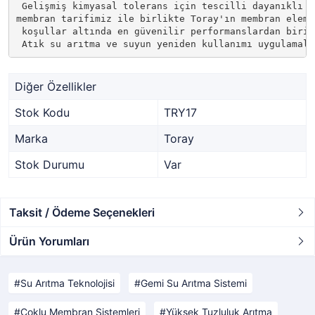
 Gelişmiş kimyasal tolerans için tescilli dayanıklı "D
membran tarifimiz ile birlikte Toray'ın membran eleman
 koşullar altında en güvenilir performanslardan birini
 Atık su arıtma ve suyun yeniden kullanımı uygulamala
Diğer Özellikler
Stok Kodu
TRY17
Marka
Toray
Stok Durumu
Var
Taksit / Ödeme Seçenekleri
Ürün Yorumları
Su Arıtma Teknolojisi
Gemi Su Arıtma Sistemi
Çoklu Membran Sistemleri
Yüksek Tuzluluk Arıtma