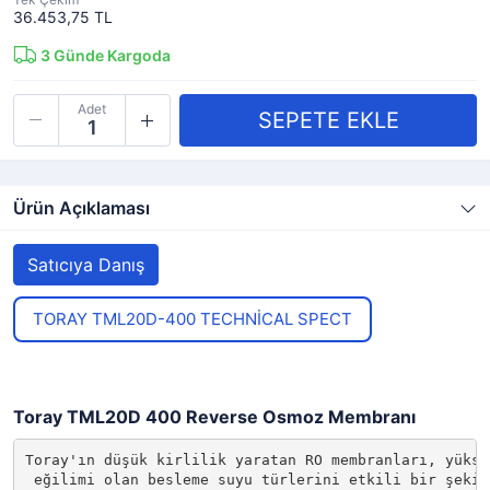
36.453,75 TL
3
Günde Kargoda
Adet
Ürün Açıklaması
Satıcıya Danış
TORAY TML20D-400 TECHNİCAL SPECT
Toray TML20D 400 Reverse Osmoz Membranı
Toray'ın düşük kirlilik yaratan RO membranları, yüksek
 eğilimi olan besleme suyu türlerini etkili bir şekild