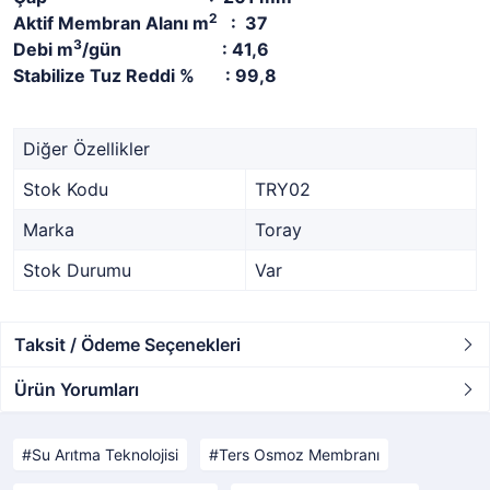
2
Aktif Membran Alanı m
: 37
3
Debi m
/gün : 41,6
Stabilize Tuz Reddi % : 99,8
Diğer Özellikler
Stok Kodu
TRY02
Marka
Toray
Stok Durumu
Var
Taksit / Ödeme Seçenekleri
Ürün Yorumları
Su Arıtma Teknolojisi
Ters Osmoz Membranı