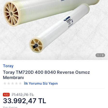
Toray
Toray TM720D 400 8040 Reverse Osmoz
Membranı
İlk Yorumu Siz Yapın
71.412,76 TL
%52
33.992,47 TL
Tek Çekim