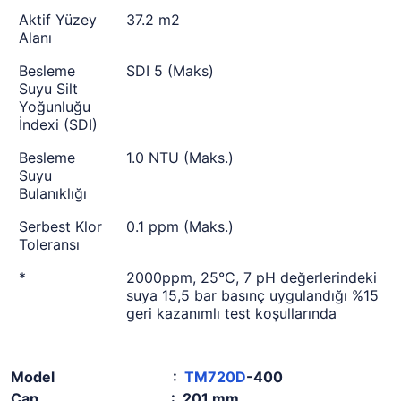
Aktif Yüzey
37.2 m2
Alanı
Besleme
SDI 5 (Maks)
Suyu Silt
Yoğunluğu
İndexi (SDI)
Besleme
1.0 NTU (Maks.)
Suyu
Bulanıklığı
Serbest Klor
0.1 ppm (Maks.)
Toleransı
*
2000ppm, 25°C, 7 pH değerlerindeki
suya 15,5 bar basınç uygulandığı %15
geri kazanımlı test koşullarında
Model :
TM720D
-400
Çap : 201
mm