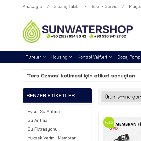
Anasayfa
Sipariş Takibi
Teknik Servis
Müşte
Filtreler
Housing
Kontrol Valfleri
Dozaj Pompa
'Ters Ozmos' kelimesi için etiket sonuçları
BENZER ETIKETLER
Evsel Su Arıtma
Su Arıtma
%25
Su Filtrasyonu
Yüksek Verimli Membran