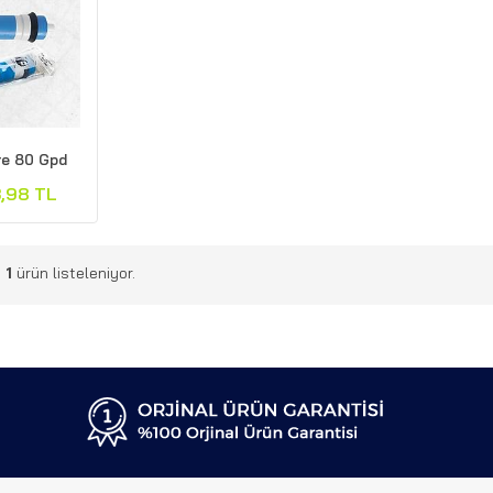
re 80 Gpd
,98 TL
m
1
ürün listeleniyor.