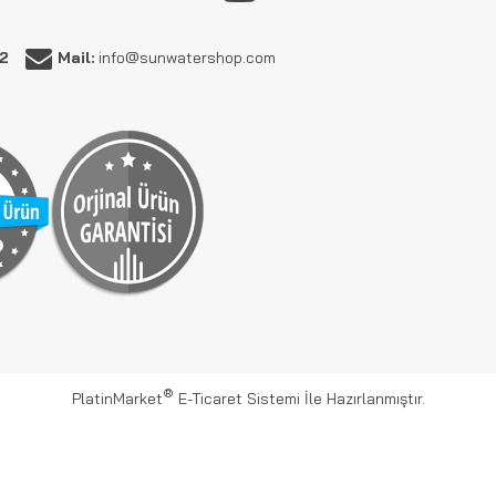
62
Mail:
info@sunwatershop.com
®
PlatinMarket
E-Ticaret Sistemi
İle Hazırlanmıştır.