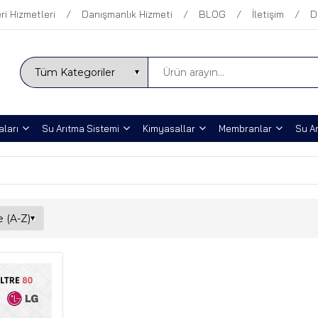
ri Hizmetleri
Danışmanlık Hizmeti
BLOG
İletişim
D
ları
Su Arıtma Sistemi
Kimyasallar
Membranlar
Su Ar