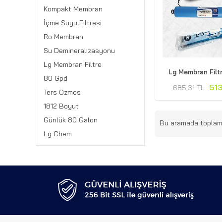
Kompakt Membran
İçme Suyu Filtresi
Ro Membran
Su Demineralizasyonu
Lg Membran Filtre
Lg Membran Filt
80 Gpd
513
685,31 TL
Ters Ozmos
1812 Boyut
Günlük 80 Galon
Bu aramada topla
Lg Chem