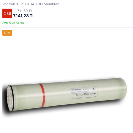
Vontron XLP11 4040 RO Membranı
11.711,69 TL
%39
7.141,28 TL