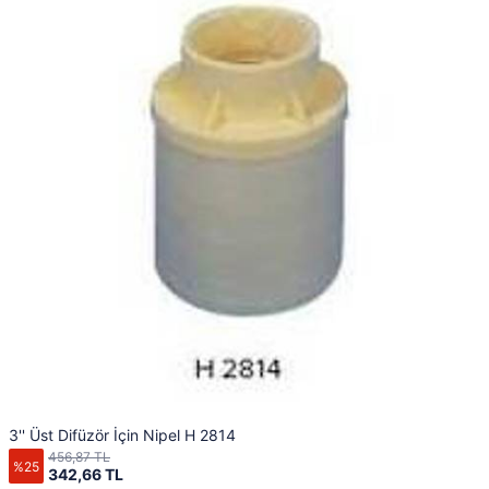
3'' Üst Difüzör İçin Nipel H 2814
456,87 TL
%25
342,66 TL