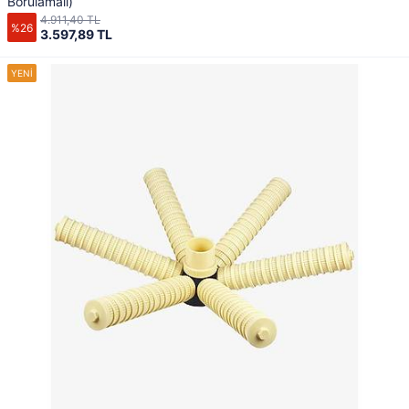
Borulamalı)
4.911,40 TL
%26
3.597,89 TL