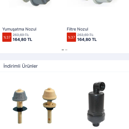
Yumuşatma Nozul
Filtre Nozul
263,69 TL
263,69 TL
%37
%37
164,80 TL
164,80 TL
İndirimli Ürünler