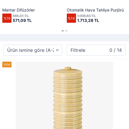
Mantar Difüzörler
Otomatik Hava Tahliye Purjörü
685,31 TL
1.998,83 TL
%16
%14
571,09 TL
1.713,28 TL
Filtrele
0 / 14