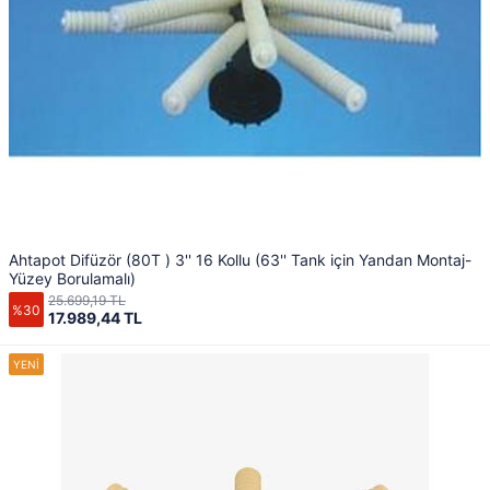
Ahtapot Difüzör (80T ) 3'' 16 Kollu (63'' Tank için Yandan Montaj-
Yüzey Borulamalı)
25.699,19 TL
%30
17.989,44 TL