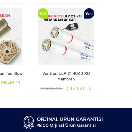
%33
n Techflow
Vontron ULP 21 4040 RO
Membran
996,48 TL
7.424,21 TL
11.136,32 TL