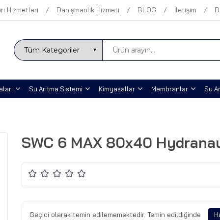
ri Hizmetleri
Danışmanlık Hizmeti
BLOG
İletişim
D
ları
Su Arıtma Sistemi
Kimyasallar
Membranlar
Su Ar
SWC 6 MAX 80x40 Hydranau
Geçici olarak temin edilememektedir. Temin edildiğinde