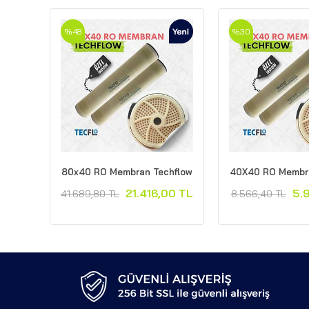
%48
%30
80x40 RO Membran Techflow
40X40 RO Membra
21.416,00 TL
5.
41.689,80 TL
8.566,40 TL