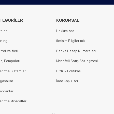
TEGORİLER
KURUMSAL
reler
Hakkımızda
sing
İletişim Bilgilerimiz
trol Valfleri
Banka Hesap Numaraları
aj Pompaları
Mesafeli Satış Sözleşmesi
Arıtma Sistemleri
Gizlilik Politikası
yasallar
İade Koşulları
mbranlar
Arıtma Mineralleri