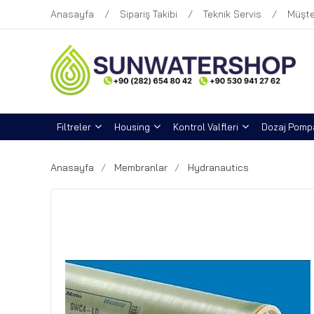
Anasayfa
Sipariş Takibi
Teknik Servis
Müşte
Filtreler
Housing
Kontrol Valfleri
Dozaj Pompa
Anasayfa
Membranlar
Hydranautics