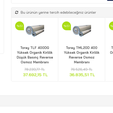
Bu ürünün yerine tercih edebileceğiniz ürünler
%51
%51
%
Toray TLF 400DG
Toray TML20D 400
T
Yüksek Organik Kirlilik
Yüksek Organik Kirlilik
Or
Düşük Basınç Reverse
Reverse Osmoz
Osmoz Membranı
Membranı
78.239,77 TL
76.526,49 TL
37.692,15 TL
36.835,51 TL