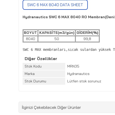
SWC 6 MAX 8040 DATA SHEET
Hydranautics SWC 6 MAX 8040 RO Membran(Deniz
BOYUT
KAPASİTE(m3/gün)
GİDERİM(%)
8040
50
99,8
SWC 6 MAX membranları,sıcak sulardan yüksek T
Diğer Özellikler
Stok Kodu
MRN35
Marka
Hydranautics
Stok Durumu
Lütfen stok sorunuz
İlginizi Çekebilecek Diğer Ürünler