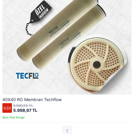
40X40 RO Membran Techflow
8.569,53 TL
%30
5.998,67 TL
1