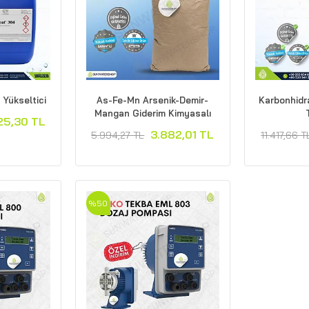
 Yükseltici
As-Fe-Mn Arsenik-Demir-
Karbonhidra
Mangan Giderim Kimyasalı
25,30 TL
3.882,01 TL
5.994,27 TL
11.417,66 T
%50