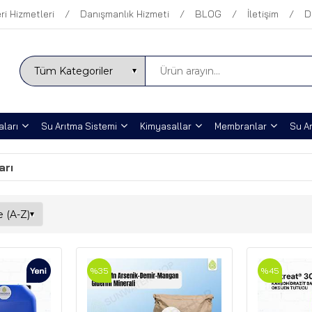
ri Hizmetleri
Danışmanlık Hizmeti
BLOG
İletişim
D
ları
Su Arıtma Sistemi
Kimyasallar
Membranlar
Su Ar
arı
%35
%45