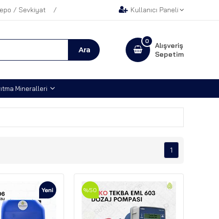
epo / Sevkiyat
Kullanıcı Paneli
0
Alışveriş
Sepetim
ıtma Mineralleri
1
%50