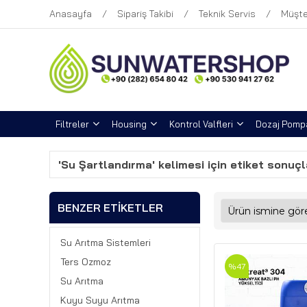
Anasayfa
Sipariş Takibi
Teknik Servis
Müşte
Filtreler
Housing
Kontrol Valfleri
Dozaj Pompa
'Su Şartlandırma' kelimesi için etiket sonuçl
BENZER ETIKETLER
Su Arıtma Sistemleri
Ters Ozmoz
%47
Su Arıtma
Kuyu Suyu Arıtma