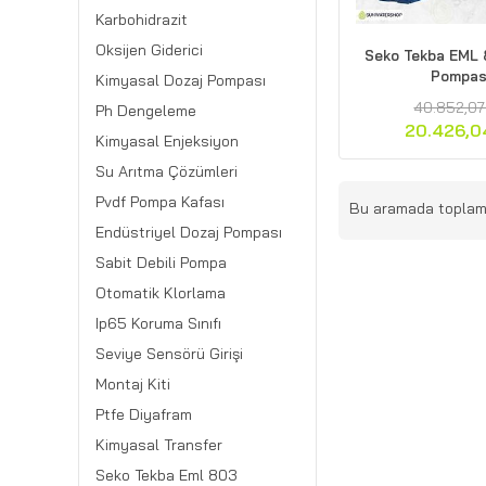
Karbohidrazit
Oksijen Giderici
Seko Tekba EML 
Pompas
Kimyasal Dozaj Pompası
40.852,07
Ph Dengeleme
20.426,0
Kimyasal Enjeksiyon
Su Arıtma Çözümleri
Pvdf Pompa Kafası
Bu aramada topla
Endüstriyel Dozaj Pompası
Sabit Debili Pompa
Otomatik Klorlama
Ip65 Koruma Sınıfı
Seviye Sensörü Girişi
Montaj Kiti
Ptfe Diyafram
Kimyasal Transfer
Seko Tekba Eml 803