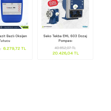
zit Bazlı Oksijen
Seko Tekba EML 603 Dozaj
Tutucu
Pompası
40.852,07 TL
6.279,72 TL
L
20.426,04 TL