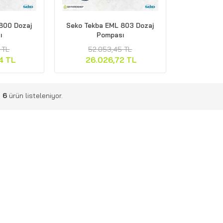
800 Dozaj
Seko Tekba EML 803 Dozaj
ı
Pompası
 TL
52.053,45 TL
4 TL
26.026,72 TL
m
6
ürün listeleniyor.