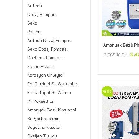
Antech
Dozaj Pompası
Seko
Pompa
Antech Dozaj Pompası
Amonyak Bazlı Ph
Seko Dozaj Pompası
3.4
6.565,16 TL
Dozlama Pompası
Kazan Bakımı
Korozyon Önleyici
Endüstriyel Su Sistemleri
%50
Endüstriyel Su Arıtma
Ph Yükseltici
Amonyak Bazlı Kimyasal
Su Şartlandırma
Soğutma Kuleleri
Oksijen Tutucu