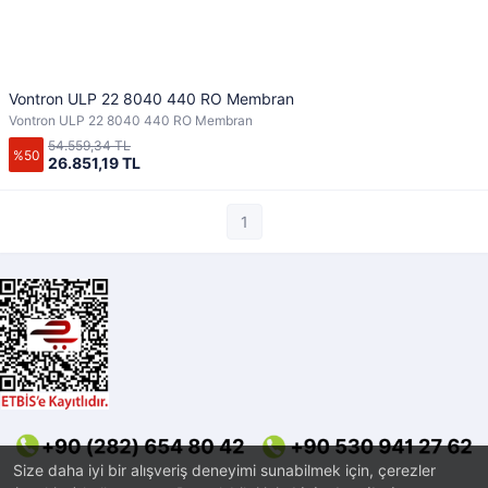
Vontron ULP 22 8040 440 RO Membran
Vontron ULP 22 8040 440 RO Membran
54.559,34 TL
%50
26.851,19 TL
1
Size daha iyi bir alışveriş deneyimi sunabilmek için, çerezler