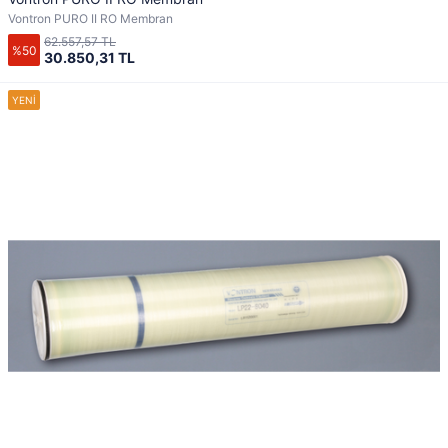
Vontron PURO II RO Membran
62.557,57 TL
%50
30.850,31 TL