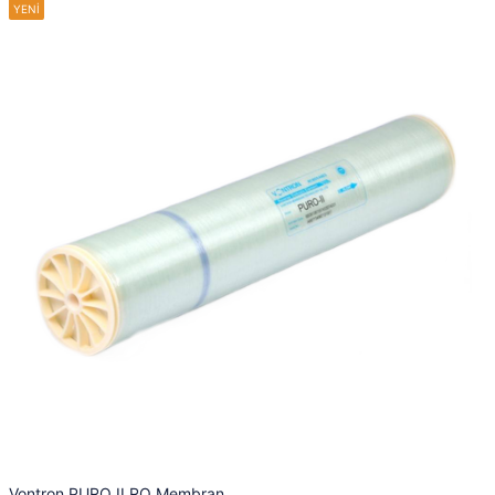
Vontron PURO II RO Membran