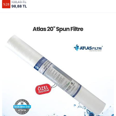
138,43 TL
%28
98,88 TL