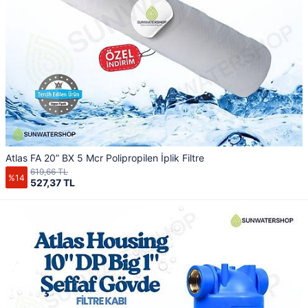
Atlas FA 20” BX 5 Mcr Polipropilen İplik Filtre
619,66 TL
%14
527,37 TL