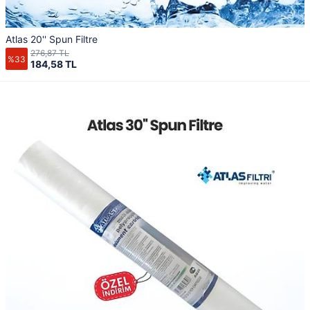
Atlas 20'' Spun Filtre
276,87 TL
%33
184,58 TL