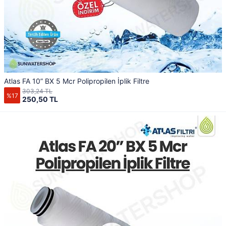
Atlas FA 10” BX 5 Mcr Polipropilen İplik Filtre
303,24 TL
%17
250,50 TL