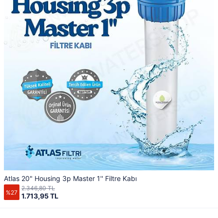
Atlas 20" Housing 3p Master 1'' Filtre Kabı
2.346,80 TL
%27
1.713,95 TL