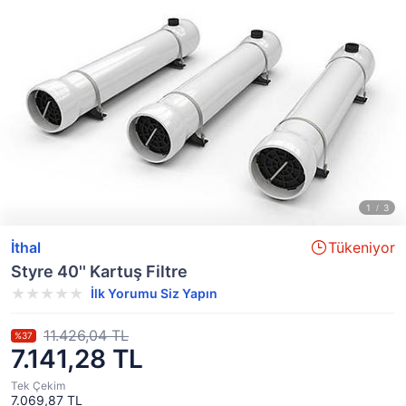
İthal
Tükeniyor
Styre 40'' Kartuş Filtre
İlk Yorumu Siz Yapın
11.426,04 TL
%37
7.141,28 TL
Tek Çekim
7.069,87 TL