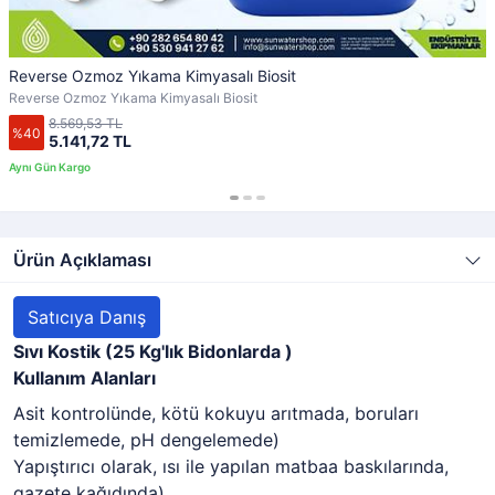
Reverse Ozmoz Yıkama Kimyasalı Biosit
Reverse Ozmoz Yıkama Kimyasalı Biosit
8.569,53 TL
%40
5.141,72 TL
Ürün Açıklaması
Satıcıya Danış
Sıvı Kostik (25 Kg'lık Bidonlarda )
Kullanım Alanları
Asit kontrolünde, kötü kokuyu arıtmada, boruları
temizlemede, pH dengelemede)
Yapıştırıcı olarak, ısı ile yapılan matbaa baskılarında,
gazete kağıdında)