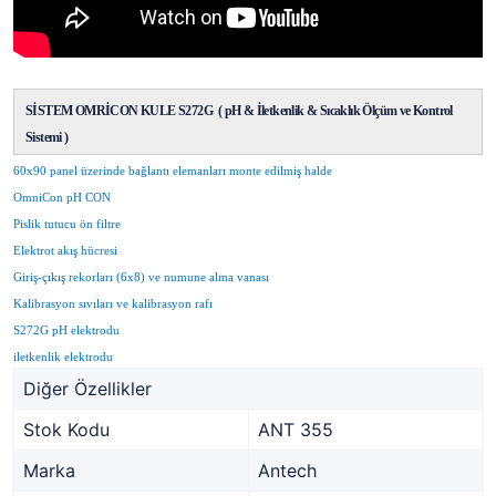
SİSTEM OMRİCON KULE S272G ( pH & İletkenlik & Sıcaklık Ölçüm ve Kontrol
Sistemi )
60x90 panel üzerinde bağlantı elemanları monte edilmiş halde
OmniCon pH CON
Pislik tutucu ön filtre
Elektrot akış hücresi
Giriş-çıkış rekorları (6x8) ve numune alma vanası
Kalibrasyon sıvıları ve kalibrasyon rafı
S272G pH elektrodu
iletkenlik elektrodu
Diğer Özellikler
Stok Kodu
ANT 355
Marka
Antech