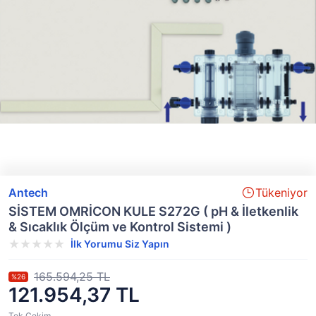
Antech
Tükeniyor
SİSTEM OMRİCON KULE S272G ( pH & İletkenlik
& Sıcaklık Ölçüm ve Kontrol Sistemi )
İlk Yorumu Siz Yapın
165.594,25 TL
%26
121.954,37 TL
Tek Çekim