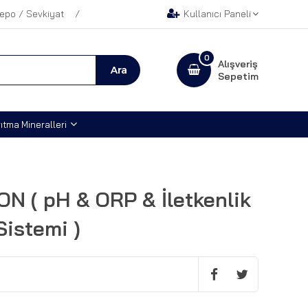
epo / Sevkiyat
Kullanıcı Paneli
0
Alışveriş
Sepetim
ıtma Mineralleri
 ( pH & ORP & İletkenlik
Sistemi )