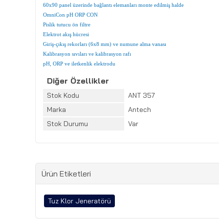
60x90 panel üzerinde bağlantı elemanları monte edilmiş halde
OmniCon pH ORP CON
Pislik tutucu ön filtre
Elektrot akış hücresi
Giriş-çıkış rekorları (6x8 mm) ve numune alma vanası
Kalibrasyon sıvıları ve kalibrasyon rafı
pH, ORP ve iletkenlik elektrodu
Diğer Özellikler
Stok Kodu
ANT 357
Marka
Antech
Stok Durumu
Var
Ürün Etiketleri
Tuz Klor Jeneratörü