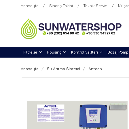
Anasayfa
Sipariş Takibi
Teknik Servis
Müşte
Filtreler
Housing
Kontrol Valfleri
Dozaj Pompa
Anasayfa
Su Arıtma Sistemi
Antech