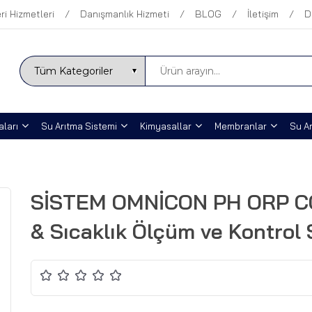
ri Hizmetleri
Danışmanlık Hizmeti
BLOG
İletişim
D
ları
Su Arıtma Sistemi
Kimyasallar
Membranlar
Su Ar
SİSTEM OMNİCON PH ORP CON
& Sıcaklık Ölçüm ve Kontrol 