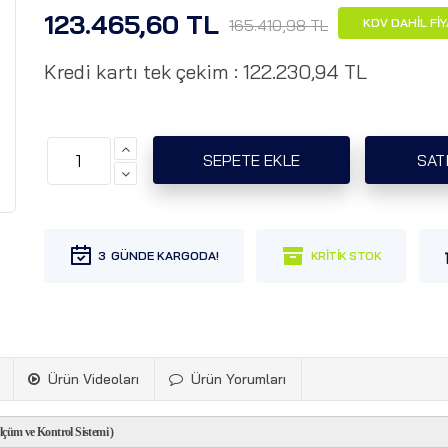
123.465,60 TL
165.410,98 TL
KDV DAHİL Fİ
Kredi kartı tek çekim :
122.230,94 TL
3
Ürün Videoları
Ürün Yorumları
m ve Kontrol Sistemi )