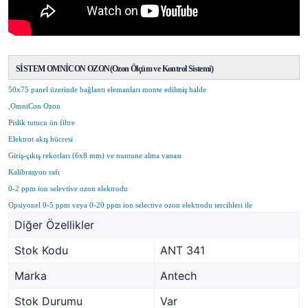
SİSTEM OMNİCON OZON(Ozon Ölçüm ve Kontrol Sistemi)
50x75 panel üzerinde bağlantı elemanları monte edilmiş halde
,OmniCon Ozon
Pislik tutucu ön filtre
Elektrot akış hücresi
Giriş-çıkış rekorları (6x8 mm) ve numune alma vanası
Kalibrasyon rafı
0-2 ppm ion selevtive ozon elektrodu
Opsiyonel 0-5 ppm veya 0-20 ppm ion selective ozon elektrodu tercihleri ile
Diğer Özellikler
Stok Kodu
ANT 341
Marka
Antech
Stok Durumu
Var