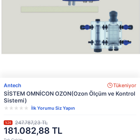
Antech
Tükeniyor
SİSTEM OMNİCON OZON(Ozon Ölçüm ve Kontrol
Sistemi)
İlk Yorumu Siz Yapın
247.787,23 TL
%26
181.082,88 TL
Tek Çekim