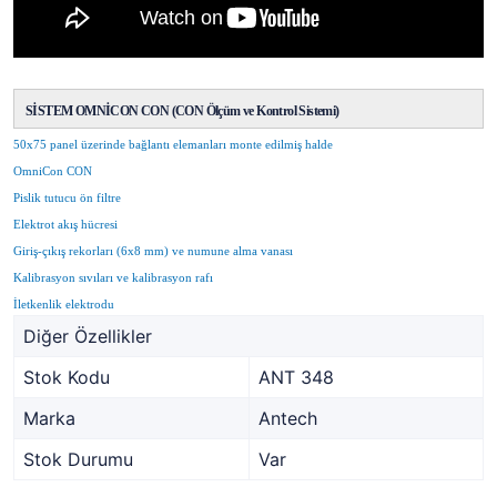
SİSTEM OMNİCON CON (CON Ölçüm ve Kontrol Sistemi)
50x75 panel üzerinde bağlantı elemanları monte edilmiş halde
OmniCon CON
Pislik tutucu ön filtre
Elektrot akış hücresi
Giriş-çıkış rekorları (6x8 mm) ve numune alma vanası
Kalibrasyon sıvıları ve kalibrasyon rafı
İletkenlik elektrodu
Diğer Özellikler
Stok Kodu
ANT 348
Marka
Antech
Stok Durumu
Var