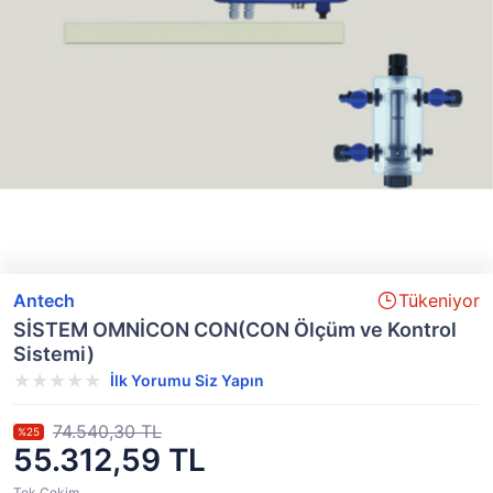
Antech
Tükeniyor
SİSTEM OMNİCON CON(CON Ölçüm ve Kontrol
Sistemi)
İlk Yorumu Siz Yapın
74.540,30 TL
%25
55.312,59 TL
Tek Çekim