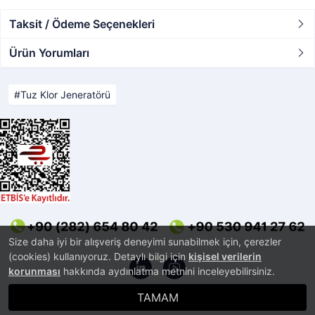
Taksit / Ödeme Seçenekleri
Ürün Yorumları
Tuz Klor Jeneratörü
Size daha iyi bir alışveriş deneyimi sunabilmek için, çerezler
(cookies) kullanıyoruz. Detaylı bilgi için
kişisel verilerin
korunması
hakkında aydınlatma metnini inceleyebilirsiniz.
TAMAM
®
PlatinMarket
E-Ticaret Sistemi
İle Hazırlanmıştır.