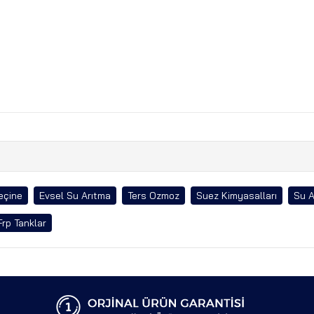
eçine
Evsel Su Arıtma
Ters Ozmoz
Suez Kimyasalları
Su A
Frp Tanklar