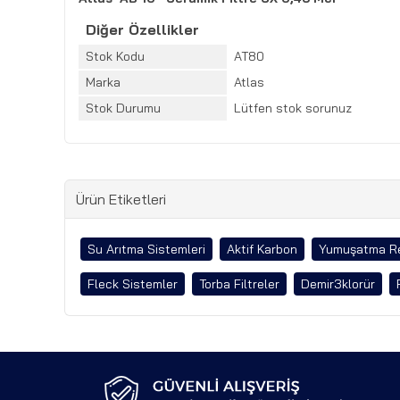
Diğer Özellikler
Stok Kodu
AT80
Marka
Atlas
Stok Durumu
Lütfen stok sorunuz
Ürün Etiketleri
Su Arıtma Sistemleri
Aktif Karbon
Yumuşatma R
Fleck Sistemler
Torba Filtreler
Demir3klorür