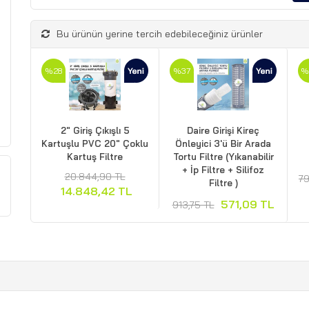
Bu ürünün yerine tercih edebileceğiniz ürünler
%28
%37
%
2" Giriş Çıkışlı 5
Daire Girişi Kireç
Kartuşlu PVC 20" Çoklu
Önleyici 3'ü Bir Arada
Kartuş Filtre
Tortu Filtre (Yıkanabilir
+ İp Filtre + Silifoz
20.844,90 TL
79
Filtre )
14.848,42 TL
571,09 TL
913,75 TL