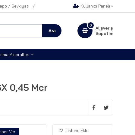
epo / Sevkiyat
Kullanıcı Paneli
0
Alışveriş
Sepetim
ıtma Mineralleri
SX 0,45 Mcr
Listene Ekle