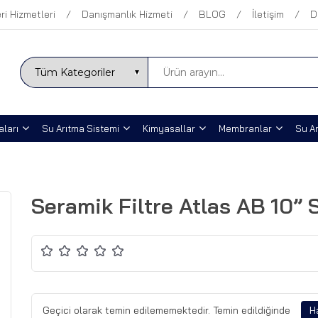
ri Hizmetleri
Danışmanlık Hizmeti
BLOG
İletişim
D
ları
Su Arıtma Sistemi
Kimyasallar
Membranlar
Su Ar
Seramik Filtre Atlas AB 10” 
Geçici olarak temin edilememektedir. Temin edildiğinde