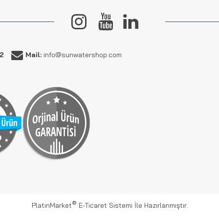
62
Mail:
info@sunwatershop.com
®
PlatinMarket
E-Ticaret Sistemi
İle Hazırlanmıştır.