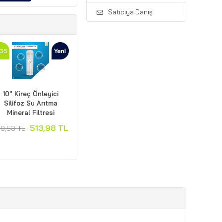
Satıcıya Danış
35
10" Kireç Önleyici
Silifoz Su Arıtma
Mineral Filtresi
513,98 TL
9,53 TL