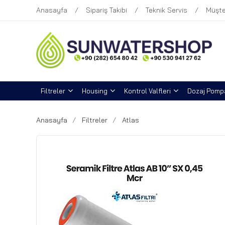
Anasayfa
Sipariş Takibi
Teknik Servis
Müşte
Filtreler
Housing
Kontrol Valfleri
Dozaj Pompa
Anasayfa
Filtreler
Atlas