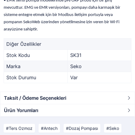
• EMR serisi pompa modellerinde pH/ORP probu için bir giriş
mevcuttur. EMG ve EMR versiyonları, pompayı daha karmaşık bir
sisteme entegre etmek için bir Modbus iletişim portuyla veya
pompanın SekoWeb üzerinden yönetilmesine izin veren bir Wi-Fi
arayüzüne sahiptir.
Diğer Özellikler
Stok Kodu
SK31
Marka
Seko
Stok Durumu
Var
Taksit / Ödeme Seçenekleri
Ürün Yorumları
Ters Ozmoz
Antech
Dozaj Pompası
Seko