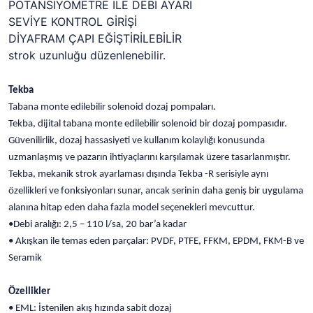
POTANSİYOMETRE İLE DEBİ AYARI
SEVİYE KONTROL GİRİŞİ
DİYAFRAM ÇAPI EĞİŞTİRİLEBİLİR
strok uzunluğu düzenlenebilir.
Tekba
Tabana monte edilebilir solenoid dozaj pompaları.
Tekba, dijital tabana monte edilebilir solenoid bir dozaj pompasıdır.
Güvenilirlik, dozaj hassasiyeti ve kullanım kolaylığı konusunda
uzmanlaşmış ve pazarın ihtiyaçlarını karşılamak üzere tasarlanmıştır.
Tekba, mekanik strok ayarlaması dışında Tekba -R serisiyle aynı
özellikleri ve fonksiyonları sunar, ancak serinin daha geniş bir uygulama
alanına hitap eden daha fazla model seçenekleri mevcuttur.
•Debi aralığı: 2,5 – 110 l/sa, 20 bar’a kadar
• Akışkan ile temas eden parçalar: PVDF, PTFE, FFKM, EPDM, FKM-B ve
Seramik
Özellikler
• EML: İstenilen akış hızında sabit dozaj