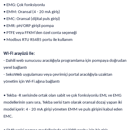
• EMG: Çok fonksiyonlu
• EMM: Oransal (4 - 20 mA giriş)
• EMC: Oransal (dijital puls girişi)
• EMR: pH/ORP girişli pompa
• PTFE veya FFKM’den özel conta seçeneği
• Modbus RTU RS485 portu ile kullanım
Wi-Fi arayüzü ile:
- Dahili web sunucusu aracılığıyla programlama için pompaya doğrudan
yerel bağlantı
- SekoWeb uygulaması veya çevrimiçi portal aracılığıyla uzaktan
yönetim için Wi-Fi ağına bağlantı
• Tekba -R serisinde ortak olan sabit ve çok fonksiyonlu EML ve EMG
modellerinin yanı sıra, Tekba serisi tam olarak oransal dozaj yapan iki
model içerir: 4 - 20 mA girişi yöneten EMM ve puls girişini kabul eden
EMC.