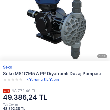
Seko
Seko MS1C165 A PP Diyaframlı Dozaj Pompası
İlk Yorumu Siz Yapın
98.772,48 TL
%50
49.386,24 TL
Tek Çekim
48.892,38 TL