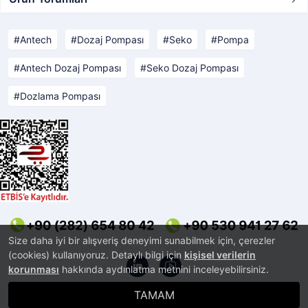
Antech
Dozaj Pompası
Seko
Pompa
Antech Dozaj Pompası
Seko Dozaj Pompası
Dozlama Pompası
Size daha iyi bir alışveriş deneyimi sunabilmek için, çerezler
(cookies) kullanıyoruz. Detaylı bilgi için
kişisel verilerin
korunması
hakkında aydınlatma metnini inceleyebilirsiniz.
TAMAM
®
PlatinMarket
E-Ticaret Sistemi
İle Hazırlanmıştır.