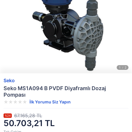
Seko
Seko MS1A094 B PVDF Diyaframlı Dozaj
Pompası
İlk Yorumu Siz Yapın
67.165,28 TL
%24
50.703,21 TL
Tek Çekim