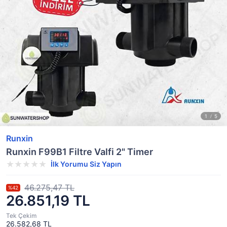
Runxin
Runxin F99B1 Filtre Valfi 2" Timer
İlk Yorumu Siz Yapın
46.275,47 TL
%42
26.851,19 TL
Tek Çekim
26.582,68 TL