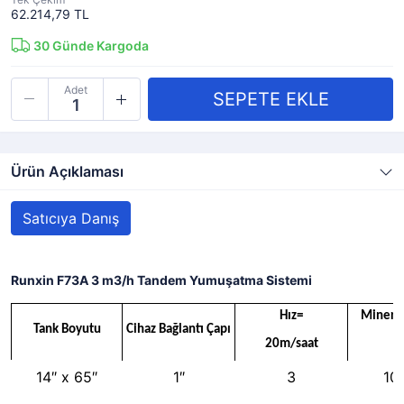
62.214,79 TL
30
Günde Kargoda
Adet
Ürün Açıklaması
Satıcıya Danış
Runxin F73A 3 m3/h Tandem Yumuşatma Sistemi
Hız=
Minera
Tank Boyutu
Cihaz Bağlantı Çapı
20m/saat
(
14″ x 65″
1″
3
10