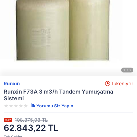
Runxin
Tükeniyor
Runxin F73A 3 m3/h Tandem Yumuşatma
Sistemi
İlk Yorumu Siz Yapın
108.375,98 TL
%42
62.843,22 TL
Tek Çekim