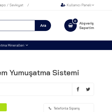
epo / Sevkiyat
Kullanıcı Paneli
0
Alışveriş
Sepetim
ıtma Mineralleri
em Yumuşatma Sistemi
T
Telefonla Sipariş