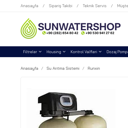
Anasayfa
Sipariş Takibi
Teknik Servis
Müşte
Filtreler
Housing
Kontrol Valfleri
Dozaj Pompa
Anasayfa
Su Arıtma Sistemi
Runxin