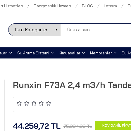
ri Hizmetleri
Danışmanlık Hizmeti
BLOG
İletişim
D
ları
Su Arıtma Sistemi
Kimyasallar
Membranlar
Su Ar
Runxin F73A 2,4 m3/h Tand
44.259,72 TL
75.384,30 TL
KDV DAHİL FİYA