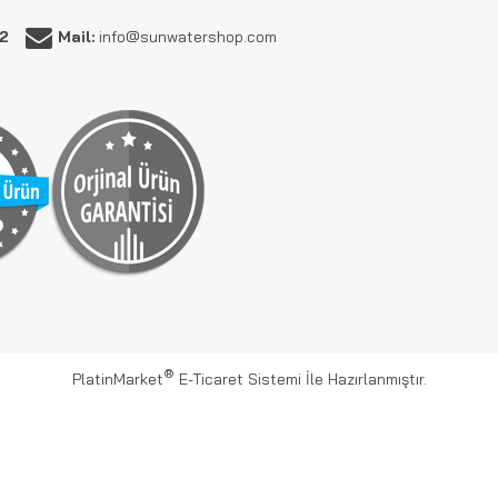
62
Mail:
info@sunwatershop.com
®
PlatinMarket
E-Ticaret Sistemi
İle Hazırlanmıştır.