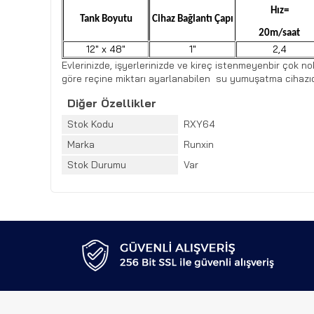
Hız=
Tank Boyutu
Cihaz Bağlantı Çapı
20m/saat
12″ x 48″
1″
2,4
Evlerinizde, işyerlerinizde ve kireç istenmeyenbir çok 
göre reçine miktarı ayarlanabilen su yumuşatma cihazıd
Diğer Özellikler
Stok Kodu
RXY64
Marka
Runxin
Stok Durumu
Var