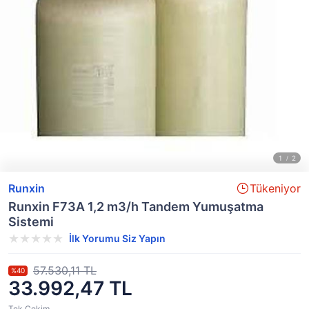
Runxin
Tükeniyor
Runxin F73A 1,2 m3/h Tandem Yumuşatma
Sistemi
İlk Yorumu Siz Yapın
57.530,11 TL
%40
33.992,47 TL
Tek Çekim