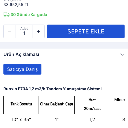
33.652,55 TL
30
Günde Kargoda
Adet
Ürün Açıklaması
Satıcıya Danış
Runxin F73A 1,2 m3/h Tandem Yumuşatma Sistemi
Hız=
Minera
Tank Boyutu
Cihaz Bağlantı Çapı
20m/saat
(
10″ x 35″
1″
1,2
3