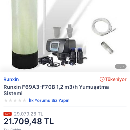
Runxin
Tükeniyor
Runxin F69A3-F70B 1,2 m3/h Yumuşatma
Sistemi
İlk Yorumu Siz Yapın
29.079,28 TL
%25
21.709,48 TL
Tek Çekim