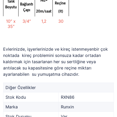
Hız=
Tank
Reçine
Bağlantı
Boyutu
Çapı
20m/saat
(lt)
10″ x
3/4″
1,2
30
35″
Evlerinizde, işyerlerinizde ve kireç istenmeyenbir çok
noktada kireç problemini sonsuza kadar ortadan
kaldırmak için tasarlanan her su sertliğine veya
arıtılacak su kapasitesine göre reçine miktarı
ayarlanabilen su yumuşatma cihazıdır.
Diğer Özellikler
Stok Kodu
RXN86
Marka
Runxin
Stok Durumu
Var