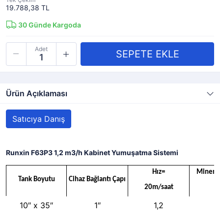
19.788,38 TL
30
Günde Kargoda
Adet
Ürün Açıklaması
Satıcıya Danış
Runxin F63P3 1,2 m3/h Kabinet Yumuşatma Sistemi
Hız=
Minera
Tank Boyutu
Cihaz Bağlantı Çapı
20m/saat
(
10″ x 35″
1″
1,2