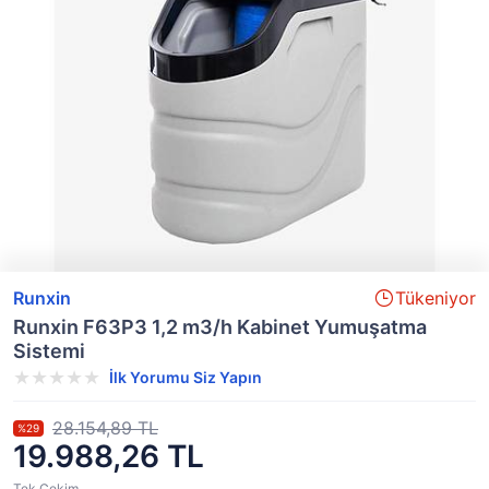
Runxin
Tükeniyor
Runxin F63P3 1,2 m3/h Kabinet Yumuşatma
Sistemi
İlk Yorumu Siz Yapın
28.154,89 TL
%29
19.988,26 TL
Tek Çekim