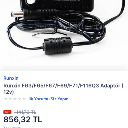
Runxin
Runxin F63/F65/F67/F69/F71/F116Q3 Adaptör (
12v)
İlk Yorumu Siz Yapın
1.141,76 TL
%25
856,32 TL
Tek Çekim