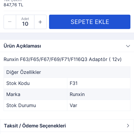
847,76 TL
Adet
Ürün Açıklaması
Runxin F63/F65/F67/F69/F71/F116Q3 Adaptör ( 12v)
Diğer Özellikler
Stok Kodu
F31
Marka
Runxin
Stok Durumu
Var
Taksit / Ödeme Seçenekleri