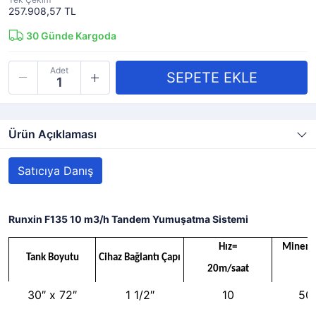
257.908,57 TL
30
Günde Kargoda
Adet
Ürün Açıklaması
Satıcıya Danış
Runxin F135 10 m3/h Tandem Yumuşatma Sistemi
Hız=
Minera
Tank Boyutu
Cihaz Bağlantı Çapı
20m/saat
(
30″ x 72″
1 1/2″
10
50