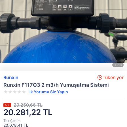
Runxin
Tükeniyor
Runxin F117Q3 2 m3/h Yumuşatma Sistemi
İlk Yorumu Siz Yapın
29.250,66 TL
%30
20.281,22 TL
Tek Çekim
20.078,41 TL