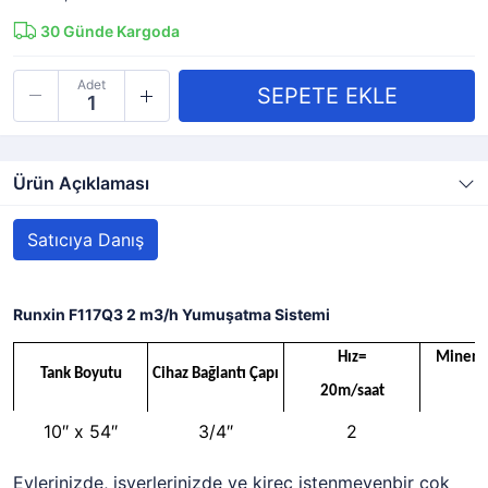
30
Günde Kargoda
Adet
Ürün Açıklaması
Satıcıya Danış
Runxin F117Q3 2 m3/h Yumuşatma Sistemi
Hız=
Minera
Tank Boyutu
Cihaz Bağlantı Çapı
20m/saat
(
10″ x 54″
3/4″
2
Evlerinizde, işyerlerinizde ve kireç istenmeyenbir çok