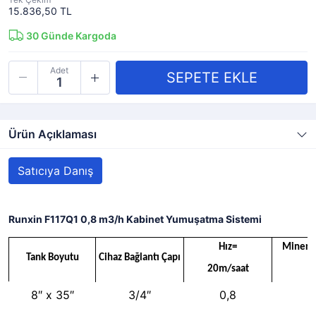
15.836,50 TL
30
Günde Kargoda
Adet
Ürün Açıklaması
Satıcıya Danış
Runxin F117Q1 0,8 m3/h Kabinet Yumuşatma Sistemi
Hız=
Minera
Tank Boyutu
Cihaz Bağlantı Çapı
20m/saat
(
8″ x 35″
3/4″
0,8