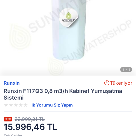
Runxin
Tükeniyor
Runxin F117Q3 0,8 m3/h Kabinet Yumuşatma
Sistemi
İlk Yorumu Siz Yapın
22.909,21 TL
%30
15.996,46 TL
Tek Çekim