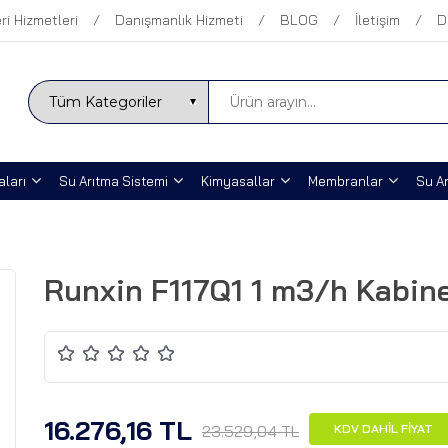
ri Hizmetleri
Danışmanlık Hizmeti
BLOG
İletişim
D
ları
Su Arıtma Sistemi
Kimyasallar
Membranlar
Su Ar
Runxin F117Q1 1 m3/h Kabin
16.276,16 TL
23.529,04 TL
KDV DAHİL FİYAT