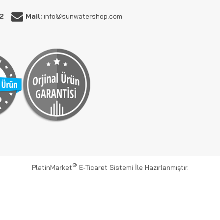
62
Mail:
info@sunwatershop.com
®
PlatinMarket
E-Ticaret Sistemi
İle Hazırlanmıştır.