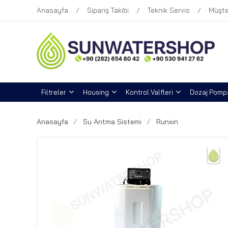
Anasayfa
Sipariş Takibi
Teknik Servis
Müşte
Filtreler
Housing
Kontrol Valfleri
Dozaj Pompa
Anasayfa
Su Arıtma Sistemi
Runxin