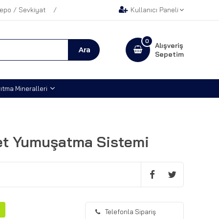
epo / Sevkiyat
Kullanıcı Paneli
0
Alışveriş
Sepetim
ıtma Mineralleri
et Yumuşatma Sistemi
Telefonla Sipariş