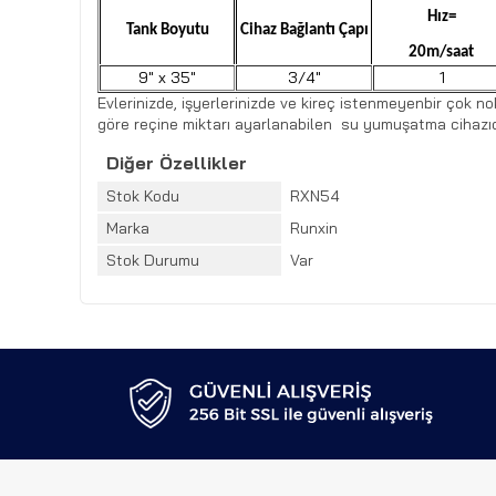
Hız=
Tank Boyutu
Cihaz Bağlantı Çapı
20m/saat
9″ x 35″
3/4″
1
Evlerinizde, işyerlerinizde ve kireç istenmeyenbir çok 
göre reçine miktarı ayarlanabilen su yumuşatma cihazıd
Diğer Özellikler
Stok Kodu
RXN54
Marka
Runxin
Stok Durumu
Var