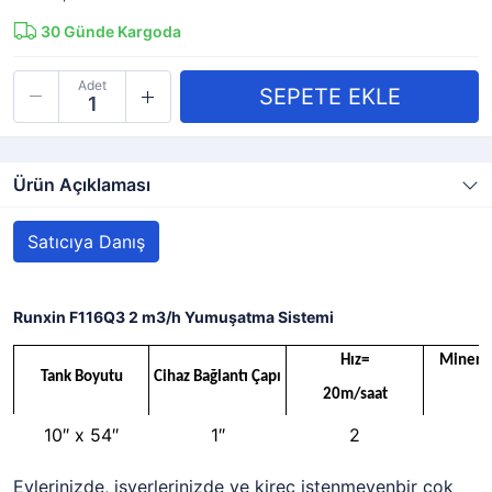
30
Günde Kargoda
Adet
Ürün Açıklaması
Satıcıya Danış
Runxin F116Q3 2 m3/h Yumuşatma Sistemi
Hız=
Minera
Tank Boyutu
Cihaz Bağlantı Çapı
20m/saat
(
10″ x 54″
1″
2
Evlerinizde, işyerlerinizde ve kireç istenmeyenbir çok