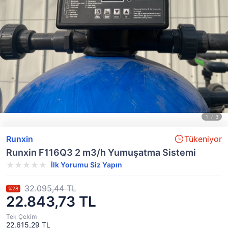
Runxin
Tükeniyor
Runxin F116Q3 2 m3/h Yumuşatma Sistemi
İlk Yorumu Siz Yapın
32.095,44 TL
%28
22.843,73 TL
Tek Çekim
22.615,29 TL