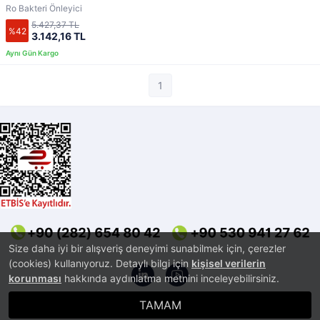
Ro Bakteri Önleyici
5.427,37 TL
%42
3.142,16 TL
1
Size daha iyi bir alışveriş deneyimi sunabilmek için, çerezler
(cookies) kullanıyoruz. Detaylı bilgi için
kişisel verilerin
korunması
hakkında aydınlatma metnini inceleyebilirsiniz.
TAMAM
®
PlatinMarket
E-Ticaret Sistemi
İle Hazırlanmıştır.