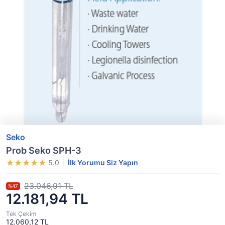
Seko
Prob Seko SPH-3
5.0
İlk Yorumu Siz Yapın
23.046,91 TL
%47
12.181,94 TL
Tek Çekim
12.060,12 TL