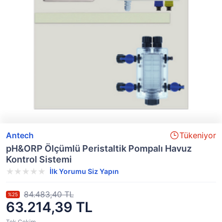
Antech
Tükeniyor
pH&ORP Ölçümlü Peristaltik Pompalı Havuz
Kontrol Sistemi
İlk Yorumu Siz Yapın
84.483,40 TL
%25
63.214,39 TL
Tek Çekim