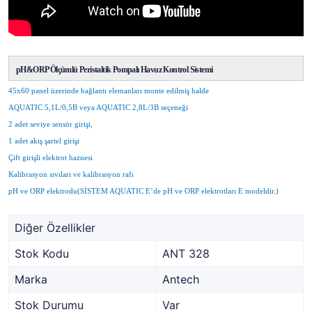
pH&ORP Ölçümlü Peristaltik Pompalı Havuz Kontrol Sistemi
45x60 panel üzerinde bağlantı elemanları monte edilmiş halde
AQUATIC 5,1L/0,5B veya AQUATIC 2,8L/3B seçeneği
2 adet seviye sensör girişi,
1 adet akış şartel girişi
Çift girişli elektrot haznesi
Kalibrasyon sıvıları ve kalibrasyon rafı
pH ve ORP elektrodu(SİSTEM AQUATIC E’de pH ve ORP elektrotları E modeldir.)
Diğer Özellikler
Stok Kodu
ANT 328
Marka
Antech
Stok Durumu
Var