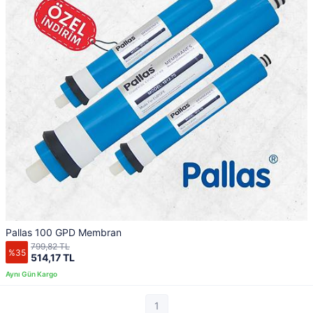
Pallas 100 GPD Membran
799,82 TL
%35
514,17 TL
1