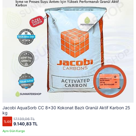
Jacobi AquaSorb CC 8x30 Kokonat Bazlı Granül Aktif Karbon 25
kg
17.139,06 TL
%46
9.140,83 TL