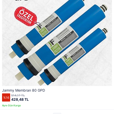
Jammy Membran 80 GPD
514,17 TL
%16
428,48 TL