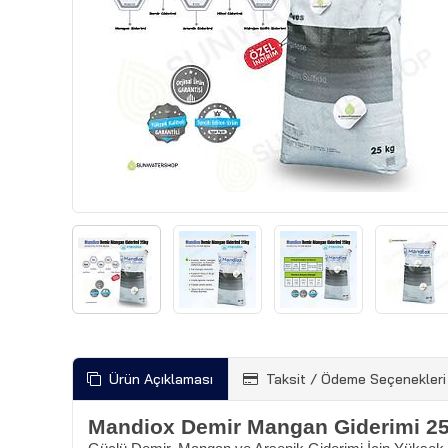
Ürün Açıklaması
Taksit / Ödeme Seçenekleri
Mandiox Demir Mangan Giderimi 2