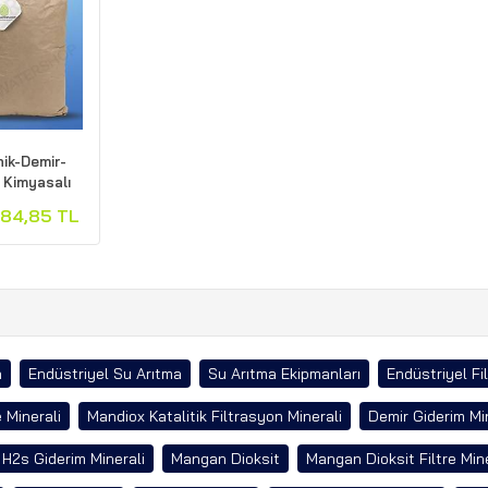
ik-Demir-
 Kimyasalı
884,85 TL
a
Endüstriyel Su Arıtma
Su Arıtma Ekipmanları
Endüstriyel Fi
 Minerali
Mandiox Katalitik Filtrasyon Minerali
Demir Giderim Mi
H2s Giderim Minerali
Mangan Dioksit
Mangan Dioksit Filtre Mine