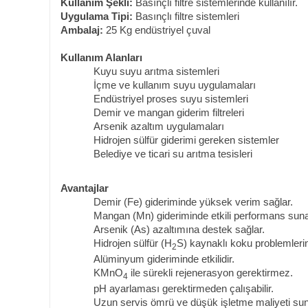
Kullanım Şekli:
Basınçlı filtre sistemlerinde kullanılır.
Uygulama Tipi:
Basınçlı filtre sistemleri
Ambalaj:
25 Kg endüstriyel çuval
Kullanım Alanları
Kuyu suyu arıtma sistemleri
İçme ve kullanım suyu uygulamaları
Endüstriyel proses suyu sistemleri
Demir ve mangan giderim filtreleri
Arsenik azaltım uygulamaları
Hidrojen sülfür giderimi gereken sistemler
Belediye ve ticari su arıtma tesisleri
Avantajlar
Demir (Fe) gideriminde yüksek verim sağlar.
Mangan (Mn) gideriminde etkili performans suna
Arsenik (As) azaltımına destek sağlar.
Hidrojen sülfür (H
S) kaynaklı koku problemlerin
2
Alüminyum gideriminde etkilidir.
KMnO
ile sürekli rejenerasyon gerektirmez.
4
pH ayarlaması gerektirmeden çalışabilir.
Uzun servis ömrü ve düşük işletme maliyeti sun