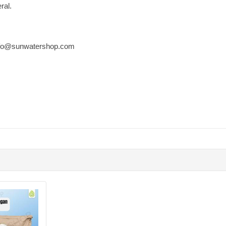
ral.
fo@sunwatershop.com