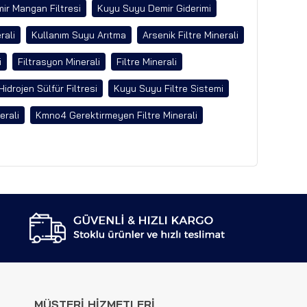
ir Mangan Filtresi
Kuyu Suyu Demir Giderimi
rali
Kullanım Suyu Arıtma
Arsenik Filtre Minerali
i
Filtrasyon Minerali
Filtre Minerali
Hidrojen Sülfür Filtresi
Kuyu Suyu Filtre Sistemi
erali
Kmno4 Gerektirmeyen Filtre Minerali
MÜŞTERİ HİZMETLERİ