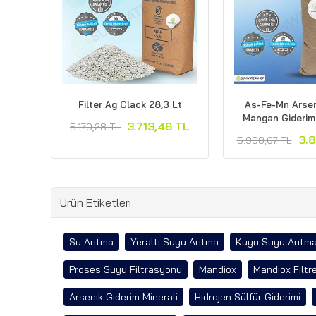
Filter Ag Clack 28,3 Lt
As-Fe-Mn Arsen
Mangan Giderim
3.713,46 TL
5.170,28 TL
3.
5.998,67 TL
Ürün Etiketleri
Su Arıtma
Yeraltı Suyu Arıtma
Kuyu Suyu Arıtm
Proses Suyu Filtrasyonu
Mandiox
Mandiox Filtre
Arsenik Giderim Minerali
Hidrojen Sülfür Giderimi