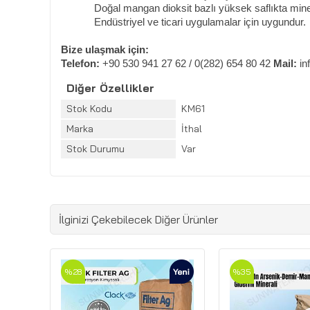
Doğal mangan dioksit bazlı yüksek saflıkta mine
Endüstriyel ve ticari uygulamalar için uygundur.
Bize ulaşmak için:
Telefon:
+90 530 941 27 62 / 0(282) 654 80 42
Mail:
in
Diğer Özellikler
Stok Kodu
KM61
Marka
İthal
Stok Durumu
Var
İlginizi Çekebilecek Diğer Ürünler
%28
%35