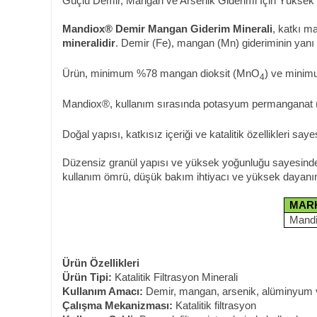
Güçlü Demir, Mangan ve Arsenik Giderimi İçin Yüksek Pe
Mandiox® Demir Mangan Giderim Minerali
, katkı m
mineralidir
. Demir (Fe), mangan (Mn) gideriminin yanı 
Ürün, minimum %78 mangan dioksit (MnO
) ve minim
4
Mandiox®, kullanım sırasında potasyum permangana
Doğal yapısı, katkısız içeriği ve katalitik özellikleri sa
Düzensiz granül yapısı ve yüksek yoğunluğu sayesinde f
kullanım ömrü, düşük bakım ihtiyacı ve yüksek dayanımı 
MAR
Mandio
Ürün Özellikleri
Ürün Tipi:
Katalitik Filtrasyon Minerali
Kullanım Amacı:
Demir, mangan, arsenik, alüminyum ve
Çalışma Mekanizması:
Katalitik filtrasyon