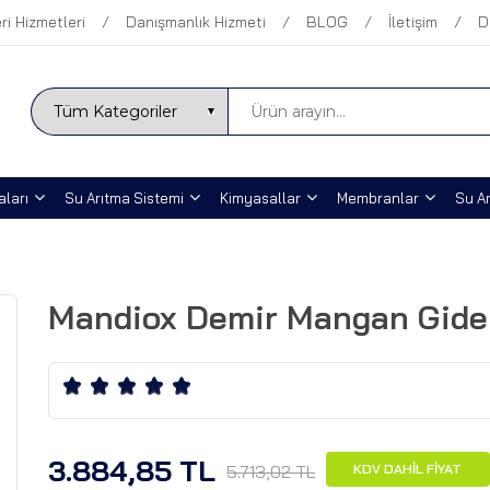
ri Hizmetleri
Danışmanlık Hizmeti
BLOG
İletişim
D
ları
Su Arıtma Sistemi
Kimyasallar
Membranlar
Su Ar
Mandiox Demir Mangan Gide
3.884,85 TL
5.713,02 TL
KDV DAHİL FİYAT