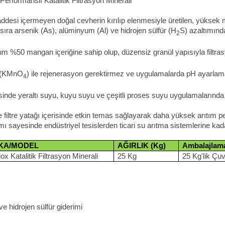
rformanslı Katalitik Filtrasyon Minerali
addesi içermeyen doğal cevherin kırılıp elenmesiyle üretilen, yüksek 
sıra arsenik (As), alüminyum (Al) ve hidrojen sülfür (H
S) azaltımında
2
um %50 mangan içeriğine sahip olup, düzensiz granül yapısıyla filtr
t (KMnO
) ile rejenerasyon gerektirmez ve uygulamalarda pH ayarlamas
4
yesinde yeraltı suyu, kuyu suyu ve çeşitli proses suyu uygulamalarında te
iltre yatağı içerisinde etkin temas sağlayarak daha yüksek arıtım p
sayesinde endüstriyel tesislerden ticari su arıtma sistemlerine kadar
KA/MODEL
AĞIRLIK (Kg)
Ambalajlam
x Katalitik Filtrasyon Minerali
25 Kg
25 Kg'lik Çuv
 hidrojen sülfür giderimi