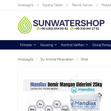
Anasayfa
Sipariş Takibi
Teknik Servis
Müşte
Filtreler
Housing
Kontrol Valfleri
Dozaj Pompa
Anasayfa
Su Arıtma Mineralleri
İthal