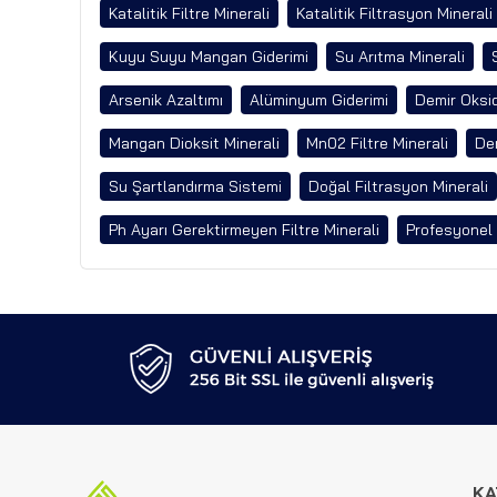
Katalitik Filtre Minerali
Katalitik Filtrasyon Minerali
Kuyu Suyu Mangan Giderimi
Su Arıtma Minerali
Arsenik Azaltımı
Alüminyum Giderimi
Demir Oksid
Mangan Dioksit Minerali
Mn02 Filtre Minerali
Dem
Su Şartlandırma Sistemi
Doğal Filtrasyon Minerali
Ph Ayarı Gerektirmeyen Filtre Minerali
Profesyonel 
KA