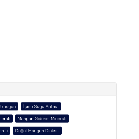
ltrasyon
İçme Suyu Arıtma
nerali
Mangan Giderim Minerali
rali
Doğal Mangan Dioksit