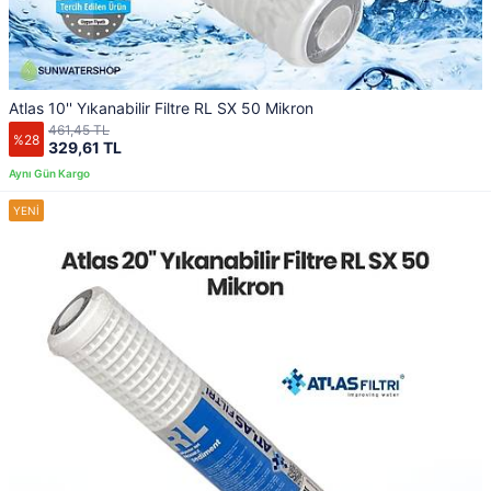
Atlas 10'' Yıkanabilir Filtre RL SX 50 Mikron
461,45 TL
%28
329,61 TL