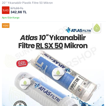
20'' Yıkanabilir Plastik Filtre 50 Mikron
571,09 TL
%40
342,66 TL