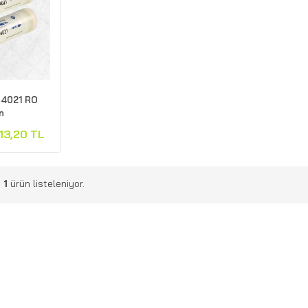
-4021 RO
n
13,20 TL
m
1
ürün listeleniyor.