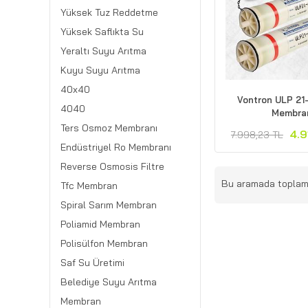
Yüksek Tuz Reddetme
Yüksek Saflıkta Su
Yeraltı Suyu Arıtma
Kuyu Suyu Arıtma
40x40
Vontron ULP 21
4040
Membra
Ters Osmoz Membranı
4.9
7.998,23 TL
Endüstriyel Ro Membranı
Reverse Osmosis Filtre
Bu aramada topla
Tfc Membran
Spiral Sarım Membran
Poliamid Membran
Polisülfon Membran
Saf Su Üretimi
Belediye Suyu Arıtma
Membran