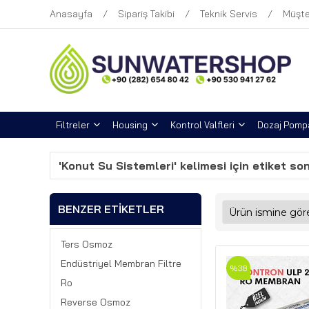
Anasayfa
Sipariş Takibi
Teknik Servis
Müşte
Filtreler
Housing
Kontrol Valfleri
Dozaj Pompa
'Konut Su Sistemleri' kelimesi için etiket so
BENZER ETIKETLER
Ters Osmoz
Endüstriyel Membran Filtre
%38
Ro
Reverse Osmoz