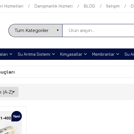
ri Hizmetleri
Danışmanlık Hizmeti
BLOG
İletişim
D
ları
Su Arıtma Sistemi
Kimyasallar
Membranlar
Su Ar
nuçları