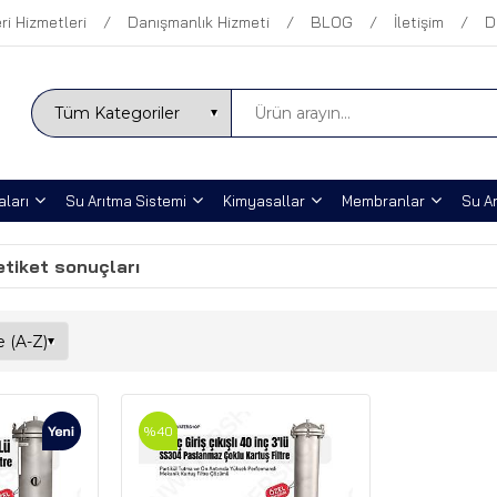
ri Hizmetleri
Danışmanlık Hizmeti
BLOG
İletişim
D
ları
Su Arıtma Sistemi
Kimyasallar
Membranlar
Su Ar
 etiket sonuçları
%40