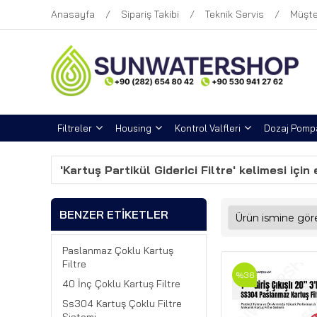
Anasayfa
Sipariş Takibi
Teknik Servis
Müşte
Filtreler
Housing
Kontrol Valfleri
Dozaj Pompa
'Kartuş Partikül Giderici Filtre' kelimesi için
BENZER ETIKETLER
Paslanmaz Çoklu Kartuş
Filtre
%36
40 İnç Çoklu Kartuş Filtre
Ss304 Kartuş Çoklu Filtre