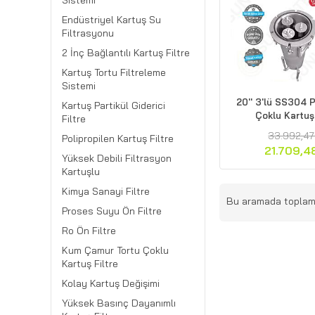
Sistemi
Endüstriyel Kartuş Su
Filtrasyonu
2 İnç Bağlantılı Kartuş Filtre
Kartuş Tortu Filtreleme
Sistemi
20'' 3'lü SS304
Kartuş Partikül Giderici
Çoklu Kartuş 
Filtre
33.992,47
Polipropilen Kartuş Filtre
21.709,4
Yüksek Debili Filtrasyon
Kartuşlu
Kimya Sanayi Filtre
Bu aramada topla
Proses Suyu Ön Filtre
Ro Ön Filtre
Kum Çamur Tortu Çoklu
Kartuş Filtre
Kolay Kartuş Değişimi
Yüksek Basınç Dayanımlı