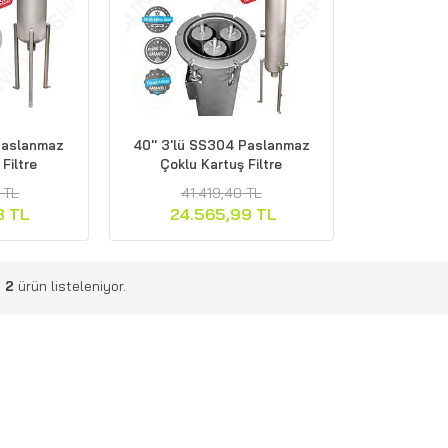
 Paslanmaz
40'' 3'lü SS304 Paslanmaz
Filtre
Çoklu Kartuş Filtre
 TL
41.419,40 TL
8 TL
24.565,99 TL
m
2
ürün listeleniyor.