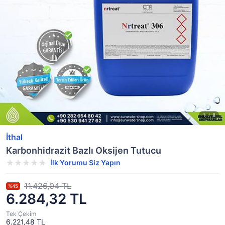
İthal
Karbonhidrazit Bazlı Oksijen Tutucu
İlk Yorumu Siz Yapın
11.426,04 TL
%45
6.284,32 TL
Tek Çekim
6.221,48 TL