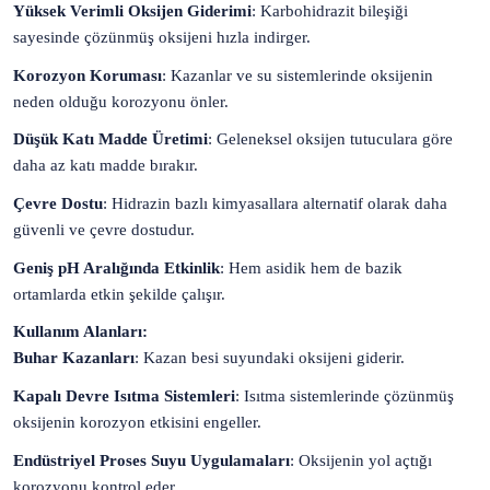
Yüksek Verimli Oksijen Giderimi
: Karbohidrazit bileşiği
sayesinde çözünmüş oksijeni hızla indirger.
Korozyon Koruması
: Kazanlar ve su sistemlerinde oksijenin
neden olduğu korozyonu önler.
Düşük Katı Madde Üretimi
: Geleneksel oksijen tutuculara göre
daha az katı madde bırakır.
Çevre Dostu
: Hidrazin bazlı kimyasallara alternatif olarak daha
güvenli ve çevre dostudur.
Geniş pH Aralığında Etkinlik
: Hem asidik hem de bazik
ortamlarda etkin şekilde çalışır.
Kullanım Alanları:
Buhar Kazanları
: Kazan besi suyundaki oksijeni giderir.
Kapalı Devre Isıtma Sistemleri
: Isıtma sistemlerinde çözünmüş
oksijenin korozyon etkisini engeller.
Endüstriyel Proses Suyu Uygulamaları
: Oksijenin yol açtığı
korozyonu kontrol eder.