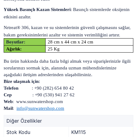
Yüksek Basınçlı Kazan Sistemleri
: Basınçlı sistemlerde oksijenin
etkisini azaltır.
Nrtreat® 306, kazan ve su sistemlerinin güvenli çalışmasını sağlar,
bakım gereksinimlerini azaltır ve sistemin verimliliğini artırır.
Boyutlar:
28 cm x 44 cm x 24 cm
Ağırlık:
25 Kg
Bu ürün hakkında daha fazla bilgi almak veya siparişlerinizle ilgili
sorularınızı sormak için, alanında uzman mühendislerimize
aşağıdaki iletişim adreslerinden ulaşabilirsiniz.
Bize ulaşmak için:
Telefon
: +90 (282) 654 80 42
Cep
: +90 (530) 941 27 62
Web
: www.sunwatershop.com
Mail
:
info@sunwatershop.com
Diğer Özellikler
Stok Kodu
KM115