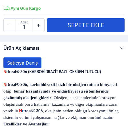
Aynı Gün Kargo
Adet
Ürün Açıklaması
Satıcıya Danış
®
N
r
treat
306 (KARBOHİDRAZİT BAZLI OKSİJEN TUTUCU)
®
,
karbohidrazit bazlı bir oksijen tutucu kimyasal
N
r
treat
306
olup,
buhar kazanlarında ve endüstriyel su sistemlerinde
çözünmüş oksijeni giderir
. Oksijen, su sistemlerinde korozyon
oluşturarak boru hatlarına, kazanlara ve diğer ekipmanlara zarar
verebilir
®
, oksijenin neden olduğu korozyonu önler,
N
r
treat
306
sistemin verimli çalışmasını sağlar ve ekipman ömrünü uzatır.
Özellikler ve Avantajlar: