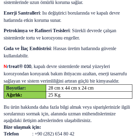
sistemlerinde uzun ömürlü koruma sağlar.
Enerji Santralleri
: Isı değiştirici borularında ve kapalı devre
hatlarında etkin koruma sunar.
Petrokimya ve Rafineri Tesisleri
: Sürekli devrede çalışan
sistemlerde tortu ve korozyonu engeller.
Gıda ve İlaç Endüstrisi
: Hassas üretim hatlarında güvenle
kullanılabilir.
®
, kapalı devre sistemlerde metal yüzeyleri
N
r
treat
030
korozyondan koruyarak bakım ihtiyacını azaltan, enerji tasarrufu
sağlayan ve sistem verimliliğini artıran güçlü bir kimyasaldır.
Boyutlar:
28 cm x 44 cm x 24 cm
Ağırlık:
25 Kg
Bu ürün hakkında daha fazla bilgi almak veya siparişlerinizle ilgili
sorularınızı sormak için, alanında uzman mühendislerimize
aşağıdaki iletişim adreslerinden ulaşabilirsiniz.
Bize ulaşmak için:
Telefon
: +90 (282) 654 80 42