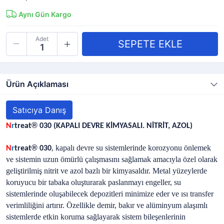
Aynı Gün Kargo
Adet
Ürün Açıklaması
Satıcıya Danış
®
N
r
treat
030 (KAPALI DEVRE KİMYASALI. NİTRİT, AZOL)
®
, kapalı devre su sistemlerinde korozyonu önlemek
N
r
treat
030
ve sistemin uzun ömürlü çalışmasını sağlamak amacıyla özel olarak
geliştirilmiş nitrit ve azol bazlı bir kimyasaldır. Metal yüzeylerde
koruyucu bir tabaka oluşturarak paslanmayı engeller, su
sistemlerinde oluşabilecek depozitleri minimize eder ve ısı transfer
verimliliğini artırır. Özellikle demir, bakır ve alüminyum alaşımlı
sistemlerde etkin koruma sağlayarak sistem bileşenlerinin