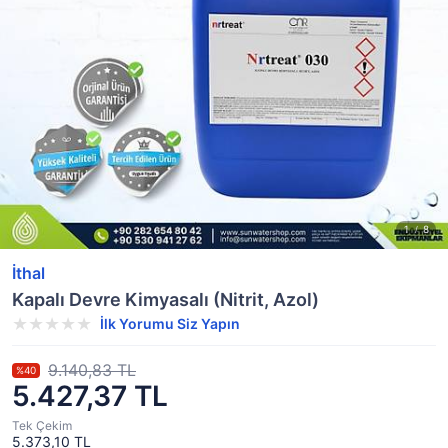
İthal
Kapalı Devre Kimyasalı (Nitrit, Azol)
İlk Yorumu Siz Yapın
9.140,83 TL
%40
5.427,37 TL
Tek Çekim
5.373,10 TL