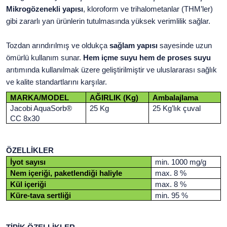
Mikrogözenekli yapısı
, kloroform ve trihalometanlar (THM’ler)
gibi zararlı yan ürünlerin tutulmasında yüksek verimlilik sağlar.
Tozdan arındırılmış ve oldukça
sağlam yapısı
sayesinde uzun
ömürlü kullanım sunar.
Hem içme suyu hem de proses suyu
arıtımında kullanılmak üzere geliştirilmiştir ve uluslararası sağlık
ve kalite standartlarını karşılar.
MARKA/MODEL
AĞIRLIK (Kg)
Ambalajlama
Jacobi AquaSorb®
25 Kg
25 Kg’lık çuval
CC 8x30
ÖZELLİKLER
İyot sayısı
min. 1000 mg/g
Nem içeriği, paketlendiği haliyle
max. 8 %
Kül içeriği
max. 8 %
Küre-tava sertliği
min. 95 %