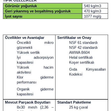
TİPİK ÖZELLİKLER
Görünür yoğunluk
540 kg/m3
Geri yıkanmış ve boşaltılmış yoğunluk
470 kg/m3
İyot sayısı
1077 mg/g
Özellikler ve Avantajlar
Sertifikalar ve Onay
Öncelikli mikro
NSF 61 standardı
gözenekli
NSF 42 standardı
Yüksek sertlik
AWWA B604
İyi adsorpsiyon
Helal sertifikalı
kapasitesi
Koşer sertifikalı
Yüksek hacim
Gıda Kimyasalları
aktivitesi
Kodeksi
Klor giderme
performansı
Organik giderme
kapasitesi
Mevcut Parçacık Boyutları
Standart Paketleme
8x30 mesh (2,36 –
25 kg çuval