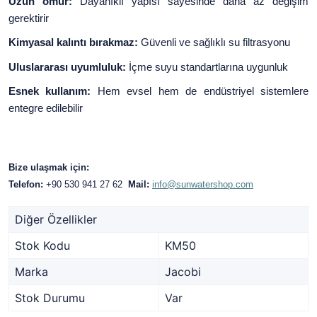
Uzun ömür:
Dayanıklı yapısı sayesinde daha az değişim
gerektirir
Kimyasal kalıntı bırakmaz:
Güvenli ve sağlıklı su filtrasyonu
Uluslararası uyumluluk:
İçme suyu standartlarına uygunluk
Esnek kullanım:
Hem evsel hem de endüstriyel sistemlere
entegre edilebilir
Bize ulaşmak için:
Telefon:
+90 530 941 27 62
Mail:
info@sunwatershop.com
Diğer Özellikler
Stok Kodu
KM50
Marka
Jacobi
Stok Durumu
Var