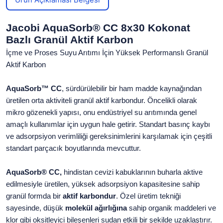
Jacobi AquaSorb® CC 8x30 Kokonat
Bazlı Granül Aktif Karbon
İçme ve Proses Suyu Arıtımı İçin Yüksek Performanslı Granül
Aktif Karbon
AquaSorb™ CC
, sürdürülebilir bir ham madde kaynağından
üretilen orta aktiviteli granül aktif karbondur. Öncelikli olarak
mikro gözenekli yapısı, onu endüstriyel su arıtımında genel
amaçlı kullanımlar için uygun hale getirir. Standart basınç kaybı
ve adsorpsiyon verimliliği gereksinimlerini karşılamak için çeşitli
standart parçacık boyutlarında mevcuttur.
AquaSorb® CC,
hindistan cevizi kabuklarının buharla aktive
edilmesiyle üretilen, yüksek adsorpsiyon kapasitesine sahip
granül formda bir
aktif karbondur
. Özel üretim tekniği
sayesinde, düşük
molekül ağırlığına
sahip organik maddeleri ve
klor gibi oksitleyici bileşenleri sudan etkili bir şekilde uzaklaştırır.