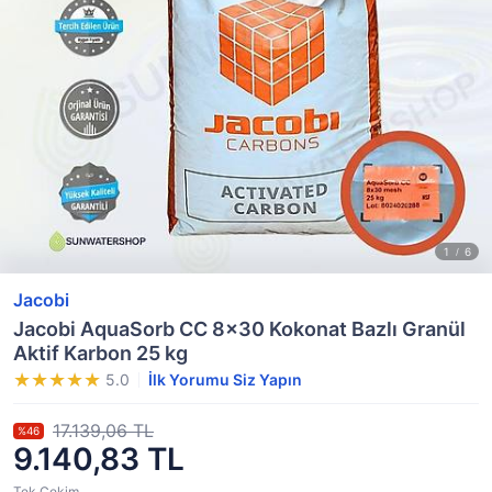
Jacobi
Jacobi AquaSorb CC 8x30 Kokonat Bazlı Granül
Aktif Karbon 25 kg
5.0
İlk Yorumu Siz Yapın
17.139,06 TL
%46
9.140,83 TL
Tek Çekim