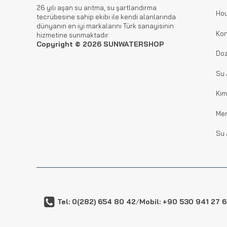
26 yılı aşan su arıtma, su şartlandırma
Hou
tecrübesine sahip ekibi ile kendi alanlarında
dünyanın en iyi markalarını Türk sanayisinin
Kon
hizmetine sunmaktadır.
Copyright © 2026 SUNWATERSHOP
Doz
Su 
Kim
Me
Su 
Tel: 0(282) 654 80 42
/
Mobil: +90 530 941 27 