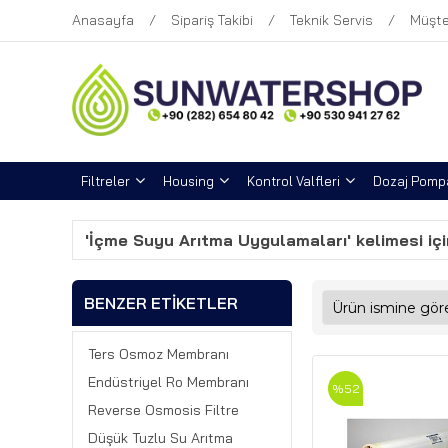
Anasayfa
Sipariş Takibi
Teknik Servis
Müşte
Filtreler
Housing
Kontrol Valfleri
Dozaj Pompa
'İçme Suyu Arıtma Uygulamaları' kelimesi içi
BENZER ETIKETLER
Ters Osmoz Membranı
Endüstriyel Ro Membranı
%52
Reverse Osmosis Filtre
Düşük Tuzlu Su Arıtma