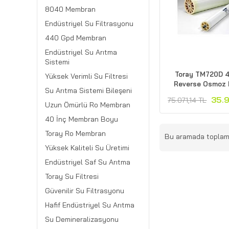
8040 Membran
Endüstriyel Su Filtrasyonu
440 Gpd Membran
Endüstriyel Su Arıtma
Sistemi
Toray TM720D 
Yüksek Verimli Su Filtresi
Reverse Osmoz 
Su Arıtma Sistemi Bileşeni
35.
75.071,14 TL
Uzun Ömürlü Ro Membran
40 İnç Membran Boyu
Toray Ro Membran
Bu aramada topla
Yüksek Kaliteli Su Üretimi
Endüstriyel Saf Su Arıtma
Toray Su Filtresi
Güvenilir Su Filtrasyonu
Hafif Endüstriyel Su Arıtma
Su Demineralizasyonu