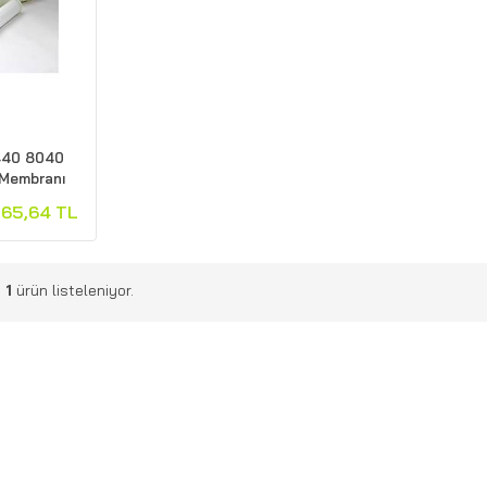
440 8040
Membranı
965,64 TL
m
1
ürün listeleniyor.