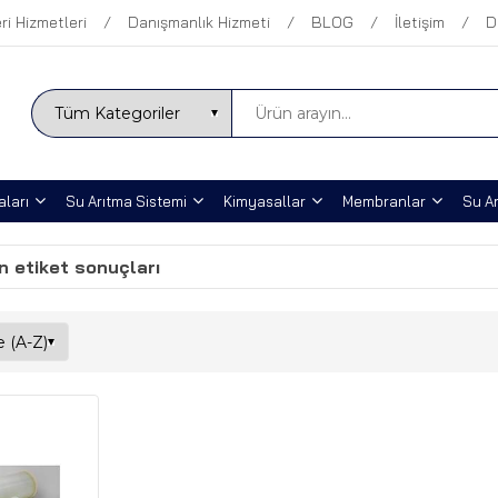
ri Hizmetleri
Danışmanlık Hizmeti
BLOG
İletişim
D
ları
Su Arıtma Sistemi
Kimyasallar
Membranlar
Su Ar
n etiket sonuçları